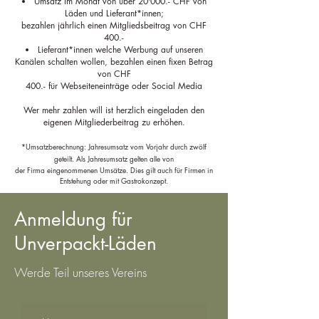
Umsatz im Monat von über 20'000.- CHF von
Läden und Lieferant*innen;
bezahlen
jährlich einen Mitgliedsbeitrag von CHF
400.-
Lieferant*innen welche Werbung auf unseren
Kanälen schalten wollen, bezahlen einen fixen Betrag
von CHF
400.- für Webseiteneinträge oder Social Media
Wer mehr zahlen will ist herzlich eingeladen den
eigenen Mitgliederbeitrag zu erhöhen.
*Umsatzberechnung: Jahresumsatz vom Vorjahr durch zwölf
geteilt. Als Jahresumsatz gelten alle von
der Firma eingenommenen Umsätze. Dies gilt auch für Firmen in
Entstehung oder mit Gastrokonzept.
Anmeldung für
Unverpackt-Läden
Werde Teil unseres Vereins